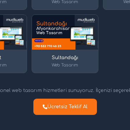
rım
Web Tasarım
We
t
Sultandağı
rım
Web Tasarım
nel web tasarım hizmetleri sunuyoruz. İlçenizi seçerek d
Ücretsiz Teklif Al