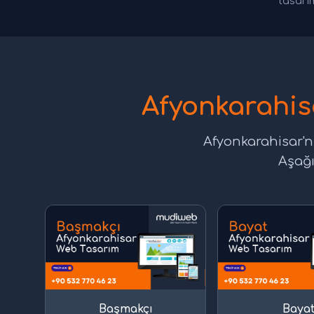
tasarım
Afyonkarahis
Afyonkarahisar'n
Aşağı
Başmakçı
Baya