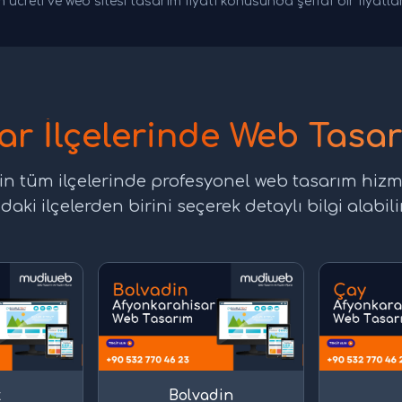
 ücreti ve web sitesi tasarım fiyatı konusunda şeffaf bir fiyatl
ar İlçelerinde Web Tasar
in tüm ilçelerinde profesyonel web tasarım hizm
daki ilçelerden birini seçerek detaylı bilgi alabilir
t
Bolvadin