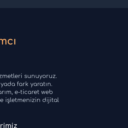
mcı
izmetleri sunuyoruz.
yada fark yaratın.
rım, e-ticaret web
 işletmenizin dijital
rimiz