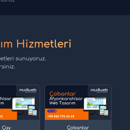
andırma.
ım Hizmetleri
etleri sunuyoruz.
siniz.
Çay
Çobanlar