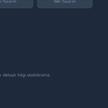
b Tasarım
Web Tasarım
etaylı bilgi alabilirsiniz.