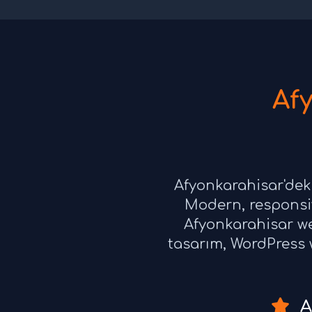
Af
Afyonkarahisar'deki
Modern, responsiv
Afyonkarahisar we
tasarım, WordPress w
A