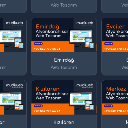
rım
Web Tasarım
We
r
Emirdağ
rım
Web Tasarım
We
ar
Kızılören