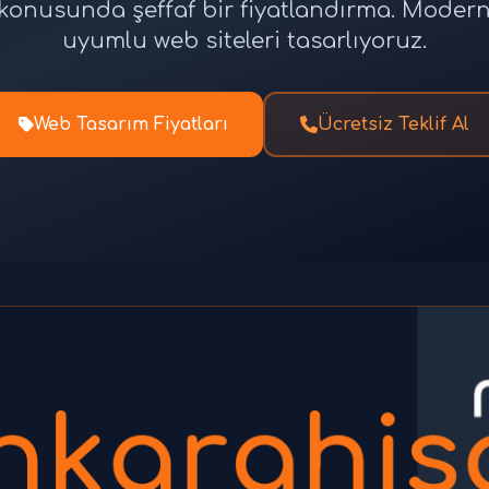
tı konusunda şeffaf bir fiyatlandırma. Moder
uyumlu web siteleri tasarlıyoruz.
Web Tasarım Fiyatları
Ücretsiz Teklif Al