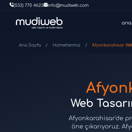
(532) 770 4623
info@mudiweb.com
ana
Ana Sayfa
/
Hizmetlerimiz
/
Afyonkarahisar We
Afyon
Web Tasarım
Afyonkarahisar'de pro
öne çıkarıyoruz. Afy