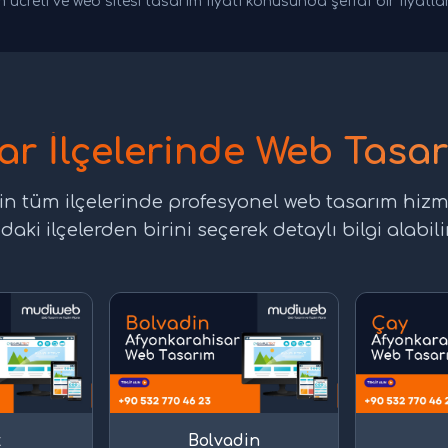
 ücreti ve web sitesi tasarım fiyatı konusunda şeffaf bir fiyatl
ar İlçelerinde Web Tasar
in tüm ilçelerinde profesyonel web tasarım hizm
daki ilçelerden birini seçerek detaylı bilgi alabilir
t
Bolvadin