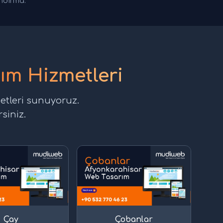
andırma.
ım Hizmetleri
etleri sunuyoruz.
siniz.
Çay
Çobanlar