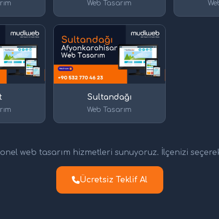
rım
Web Tasarım
We
t
Sultandağı
rım
Web Tasarım
nel web tasarım hizmetleri sunuyoruz. İlçenizi seçerek d
Ücretsiz Teklif Al