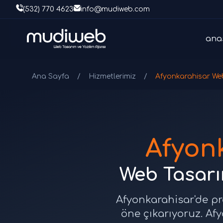
(532) 770 4623
info@mudiweb.com
ana
Ana Sayfa
/
Hizmetlerimiz
/
Afyonkarahisar We
Afyon
Web Tasarım
Afyonkarahisar'de pro
öne çıkarıyoruz. Afy