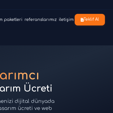
m paketleri
referanslarımız
iletişim
Teklif Al
arımcı
sarım Ücreti
menizi dijital dünyada
tasarım ücreti ve web