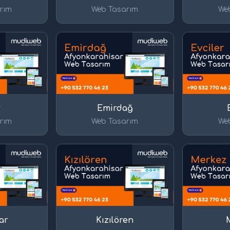
rım
Web Tasarım
We
r
Emirdağ
rım
Web Tasarım
We
ar
Kızılören