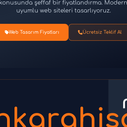
tı konusunda şeffaf bir fiyatlandırma. Moder
uyumlu web siteleri tasarlıyoruz.
Web Tasarım Fiyatları
Ücretsiz Teklif Al