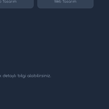
b Tasarım
Web Tasarım
etaylı bilgi alabilirsiniz.