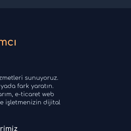
mcı
izmetleri sunuyoruz.
yada fark yaratın.
rım, e-ticaret web
 işletmenizin dijital
rimiz