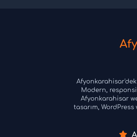
Af
Afyonkarahisar'deki
Modern, responsiv
Afyonkarahisar we
tasarım, WordPress w
A