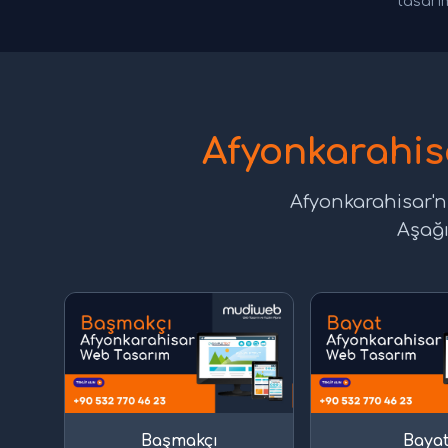
tasarım
Afyonkarahis
Afyonkarahisar'n
Aşağı
Başmakçı
Baya