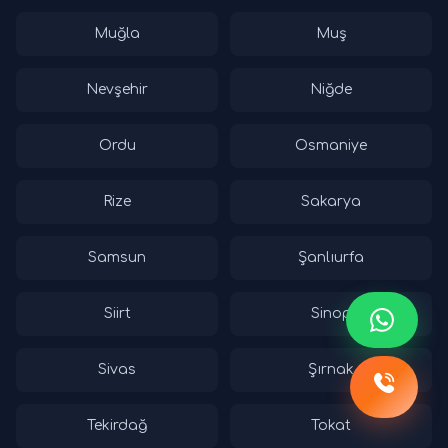
Muğla
Muş
Nevşehir
Niğde
Ordu
Osmaniye
Rize
Sakarya
Samsun
Şanlıurfa
Siirt
Sinop
Sivas
Şırnak
Tekirdağ
Tokat