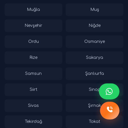
Muğla
Muş
Nevşehir
Niğde
Ordu
Osmaniye
Rize
Sakarya
Samsun
Şanlıurfa
Siirt
Sinop
Sivas
Şırnak
Tekirdağ
Tokat