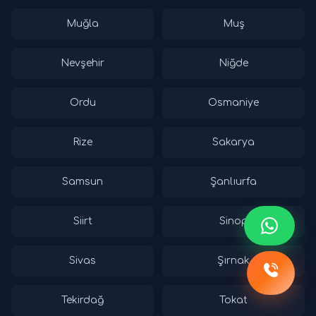
Muğla
Muş
Nevşehir
Niğde
Ordu
Osmaniye
Rize
Sakarya
Samsun
Şanlıurfa
Siirt
Sinop
Sivas
Şırnak
Tekirdağ
Tokat