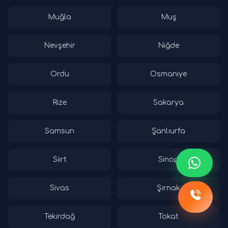
Muğla
Muş
Nevşehir
Niğde
Ordu
Osmaniye
Rize
Sakarya
Samsun
Şanlıurfa
Siirt
Sinop
Sivas
Şırnak
Tekirdağ
Tokat