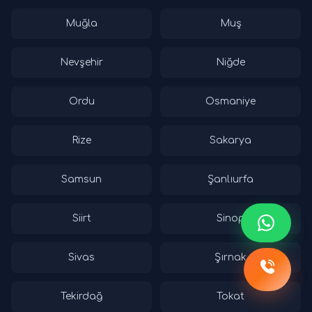
Muğla
Muş
Nevşehir
Niğde
Ordu
Osmaniye
Rize
Sakarya
Samsun
Şanlıurfa
Siirt
Sinop
Sivas
Şırnak
Tekirdağ
Tokat