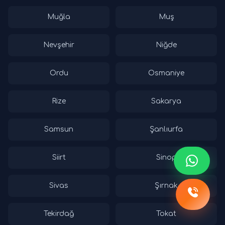
Muğla
Muş
Nevşehir
Niğde
Ordu
Osmaniye
Rize
Sakarya
Samsun
Şanlıurfa
Siirt
Sinop
Sivas
Şırnak
Tekirdağ
Tokat