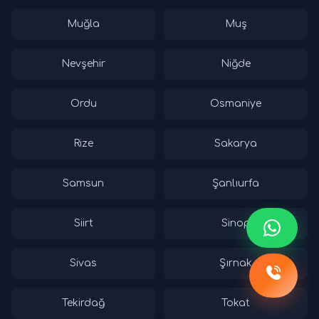
Muğla
Muş
Nevşehir
Niğde
Ordu
Osmaniye
Rize
Sakarya
Samsun
Şanlıurfa
Siirt
Sinop
Sivas
Şırnak
Tekirdağ
Tokat