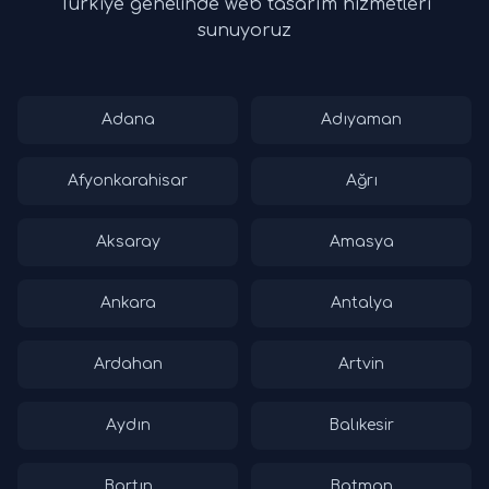
Türkiye genelinde web tasarım hizmetleri
sunuyoruz
Adana
Adıyaman
Afyonkarahisar
Ağrı
Aksaray
Amasya
Ankara
Antalya
Ardahan
Artvin
Aydın
Balıkesir
Bartın
Batman