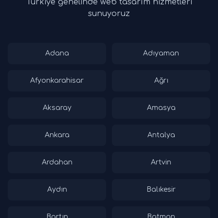
Türkiye genelinde web tasarım hizmetleri
sunuyoruz
Adana
Adıyaman
Afyonkarahisar
Ağrı
Aksaray
Amasya
Ankara
Antalya
Ardahan
Artvin
Aydın
Balıkesir
Bartın
Batman