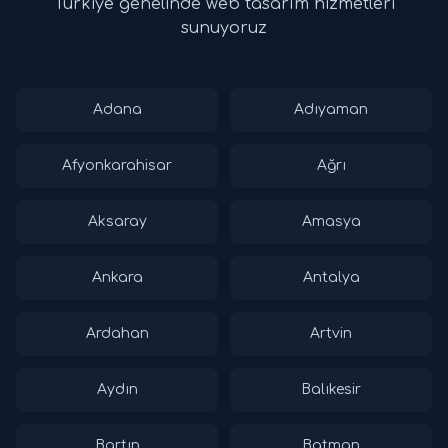
Türkiye genelinde web tasarım hizmetleri
sunuyoruz
Adana
Adıyaman
Afyonkarahisar
Ağrı
Aksaray
Amasya
Ankara
Antalya
Ardahan
Artvin
Aydın
Balıkesir
Bartın
Batman