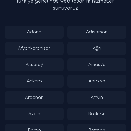
Türkiye genelinde web tasarım hizmetleri
sunuyoruz
Adana
Adıyaman
Afyonkarahisar
Ağrı
Aksaray
Amasya
Ankara
Antalya
Ardahan
Artvin
Aydın
Balıkesir
Bartın
Batman