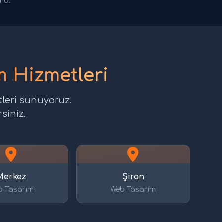
rma.
 Hizmetleri
leri sunuyoruz.
siniz.
Merkez
Şiran
b Tasarım
Web Tasarım