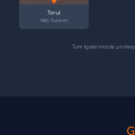
Torul
Web Tasarım
Tüm ilçelerimizde profesyo
G