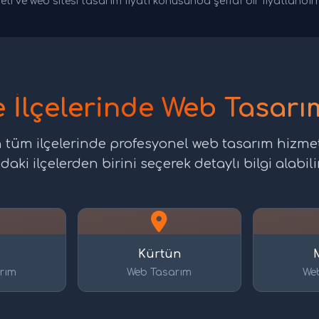
eti ve web sitesi tasarım fiyatı konusunda şeffaf bir fiyatlandı
İlçelerinde Web Tasarım
tüm ilçelerinde profesyonel web tasarım hizmet
daki ilçelerden birini seçerek detaylı bilgi alabilir
Kürtün
rım
Web Tasarım
We