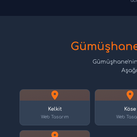
ücr
Gümüşhane 
Gümüşhane'nin 
Aşağı
Kelkit
Köse
Web Tasarım
Web Tasa