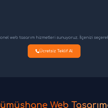
nel web tasarım hizmetleri sunuyoruz. İlçenizi seçerek d
Ücretsiz Teklif Al
ümüşhane Web Tasarım