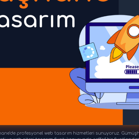
e'de profesyonel web tasarım hizmetleri sunuyoruz. Gümüşhan