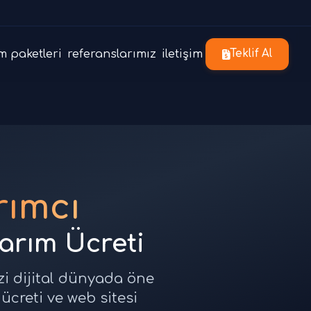
m paketleri
referanslarımız
iletişim
Teklif Al
ımcı
sarım Ücreti
zi dijital dünyada öne
ücreti ve web sitesi