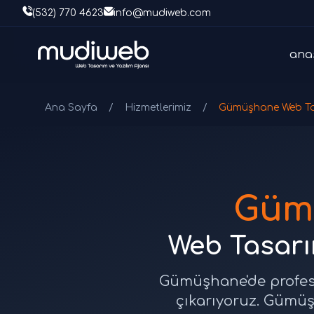
(532) 770 4623
info@mudiweb.com
ana
Ana Sayfa
/
Hizmetlerimiz
/
Gümüşhane Web T
Güm
Web Tasarım
Gümüşhane'de profesyo
çıkarıyoruz. Gümüşh