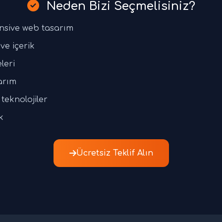
Neden Bizi Seçmelisiniz?
nsive web tasarım
ve içerik
leri
arım
teknolojiler
k
Ücretsiz Teklif Alın