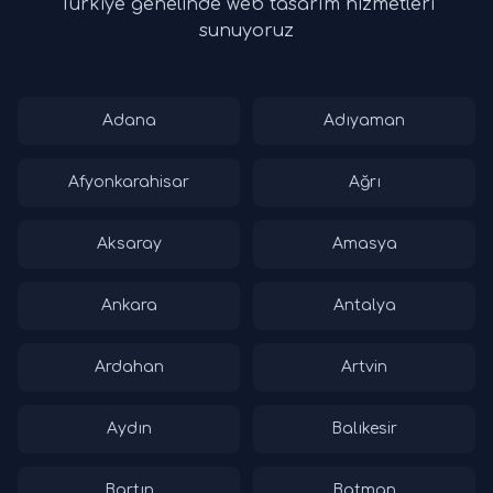
Türkiye genelinde web tasarım hizmetleri
sunuyoruz
Adana
Adıyaman
Afyonkarahisar
Ağrı
Aksaray
Amasya
Ankara
Antalya
Ardahan
Artvin
Aydın
Balıkesir
Bartın
Batman