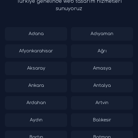
Türkiye genelinde web tasarım hizmetleri
sunuyoruz
Adana
Adıyaman
Afyonkarahisar
Ağrı
Aksaray
Amasya
Ankara
Antalya
Ardahan
Artvin
Aydın
Balıkesir
Bartın
Batman