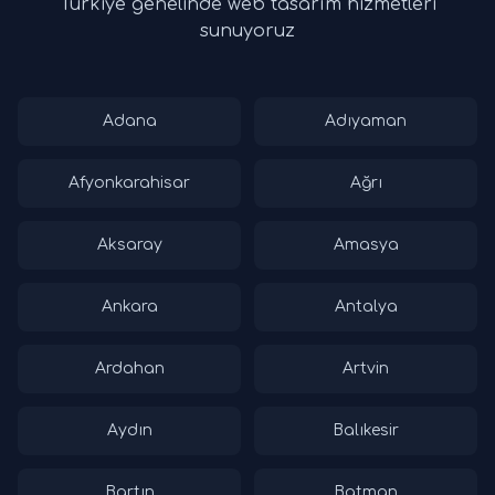
Türkiye genelinde web tasarım hizmetleri
sunuyoruz
Adana
Adıyaman
Afyonkarahisar
Ağrı
Aksaray
Amasya
Ankara
Antalya
Ardahan
Artvin
Aydın
Balıkesir
Bartın
Batman