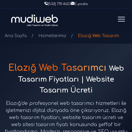
(532) 770 4623
E-posta
Ana Sayfa
/
Hizmetlerimiz
/
Elazığ Web Tasarım
Elazığ Web Tasarımcı
Web
Tasarım Fiyatları | Website
Tasarım Ücreti
Elazığ'de profesyonel web tasarımcı hizmetleri ile
işletmenizi dijital dünyada öne çıkarıyoruz. Elazığ
web tasarım fiyatları, website tasarım ücreti ve
web sitesi tasarım fiyatı konusunda şeffaf bir
fiyatlandırma. Modern, responsive ve SEO uyumlu