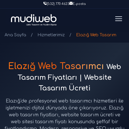
(532) 770 4623
E-posta
Ana Sayfa
/
Hizmetlerimiz
/
Elazığ Web Tasarım
Elazığ Web Tasarımcı
Web
Tasarım Fiyatları | Website
Tasarım Ücreti
Elazığ'de profesyonel web tasarımcı hizmetleri ile
işletmenizi dijital dünyada öne çıkarıyoruz. Elazığ
web tasarım fiyatları, website tasarım ücreti ve
web sitesi tasarım fiyatı konusunda şeffaf bir
fiyatlandırma. Modern, responsive ve SEO uyumlu