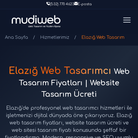
(532) 770 4623
E-posta
Ana Sayfa
/
Hizmetlerimiz
/
Elazığ Web Tasarım
Elazığ Web Tasarımcı
Web
Tasarım Fiyatları | Website
Tasarım Ücreti
Elazığ'de profesyonel web tasarımcı hizmetleri ile
işletmenizi dijital dünyada öne çıkarıyoruz. Elazığ
web tasarım fiyatları, website tasarım ücreti ve
web sitesi tasarım fiyatı konusunda şeffaf bir
fiyatlandırma. Modern, responsive ve SEO uyumlu