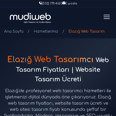
(532) 770 4623
E-posta
Ana Sayfa
/
Hizmetlerimiz
/
Elazığ Web Tasarım
Elazığ Web Tasarımcı
Web
Tasarım Fiyatları | Website
Tasarım Ücreti
Elazığ'de profesyonel web tasarımcı hizmetleri ile
işletmenizi dijital dünyada öne çıkarıyoruz. Elazığ
web tasarım fiyatları, website tasarım ücreti ve
web sitesi tasarım fiyatı konusunda şeffaf bir
fiyatlandırma. Modern, responsive ve SEO uyumlu