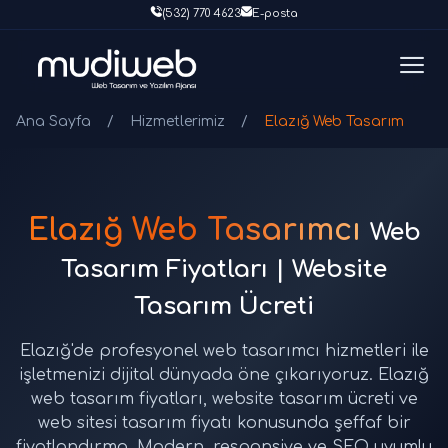
(532) 770 4623
E-posta
Ana Sayfa
/
Hizmetlerimiz
/
Elazığ Web Tasarım
Elazığ Web Tasarımcı
Web
Tasarım Fiyatları | Website
Tasarım Ücreti
Elazığ'de profesyonel web tasarımcı hizmetleri ile
işletmenizi dijital dünyada öne çıkarıyoruz. Elazığ
web tasarım fiyatları, website tasarım ücreti ve
web sitesi tasarım fiyatı konusunda şeffaf bir
fiyatlandırma. Modern, responsive ve SEO uyumlu