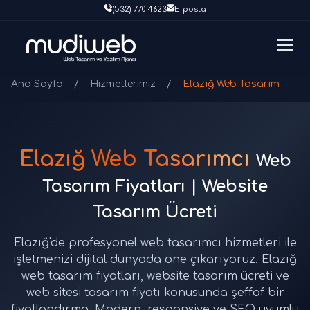
(532) 770 4623
E-posta
Ana Sayfa
/
Hizmetlerimiz
/
Elazığ Web Tasarım
Elazığ Web Tasarımcı
Web
Tasarım Fiyatları | Website
Tasarım Ücreti
Elazığ'de profesyonel web tasarımcı hizmetleri ile
işletmenizi dijital dünyada öne çıkarıyoruz. Elazığ
web tasarım fiyatları, website tasarım ücreti ve
web sitesi tasarım fiyatı konusunda şeffaf bir
fiyatlandırma. Modern, responsive ve SEO uyumlu