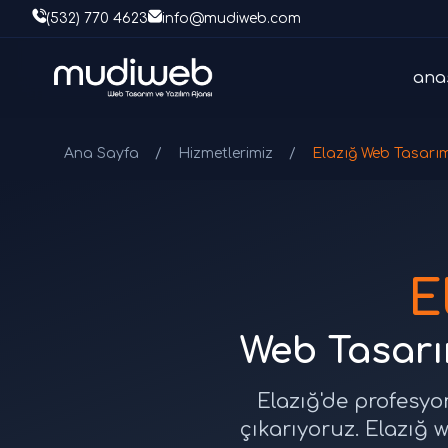
(532) 770 4623
info@mudiweb.com
ana
Ana Sayfa
/
Hizmetlerimiz
/
Elazığ Web Tasarı
E
Web Tasarım
Elazığ'de profesyo
çıkarıyoruz. Elazığ 