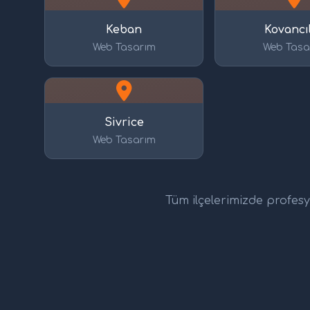
Keban
Kovancı
Web Tasarım
Web Tasa
Sivrice
Web Tasarım
Tüm ilçelerimizde profesyo