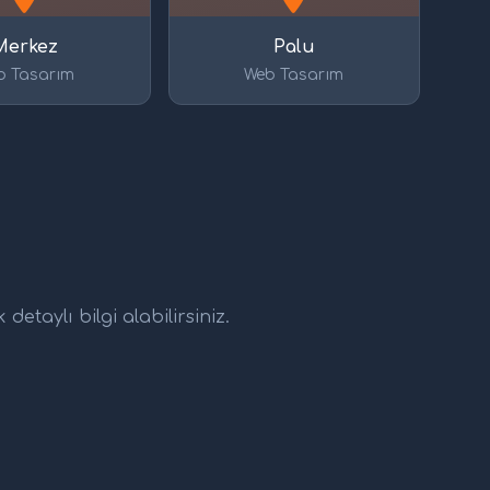
Merkez
Palu
b Tasarım
Web Tasarım
etaylı bilgi alabilirsiniz.