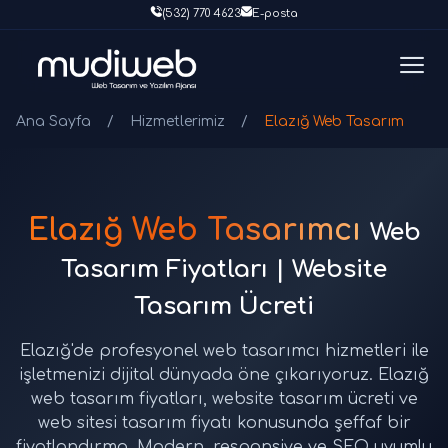
(532) 770 4623
E-posta
Ana Sayfa
/
Hizmetlerimiz
/
Elazığ Web Tasarım
Elazığ Web Tasarımcı
Web
Tasarım Fiyatları | Website
Tasarım Ücreti
Elazığ'de profesyonel web tasarımcı hizmetleri ile
işletmenizi dijital dünyada öne çıkarıyoruz. Elazığ
web tasarım fiyatları, website tasarım ücreti ve
web sitesi tasarım fiyatı konusunda şeffaf bir
fiyatlandırma. Modern, responsive ve SEO uyumlu