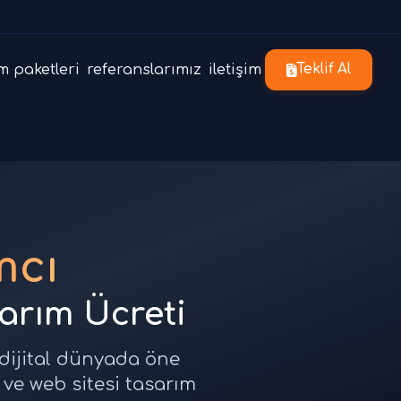
m paketleri
referanslarımız
iletişim
Teklif Al
mcı
sarım Ücreti
 dijital dünyada öne
 ve web sitesi tasarım