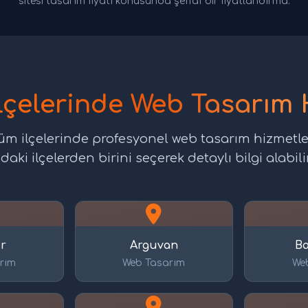
sitesi tasarım fiyatı konusunda şeffaf bir fiyatlandırma.
lçelerinde Web Tasarım 
üm ilçelerinde profesyonel web tasarım hizmetl
daki ilçelerden birini seçerek detaylı bilgi alabilir
r
Arguvan
Ba
rım
Web Tasarım
We