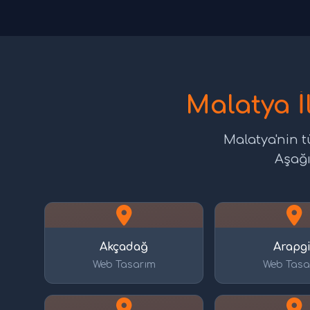
Malatya İ
Malatya'nin t
Aşağı
Akçadağ
Arapgi
Web Tasarım
Web Tasa