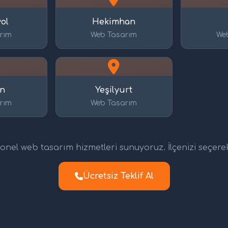
ol
Hekimhan
rım
Web Tasarım
We
an
Yeşilyurt
rım
Web Tasarım
nel web tasarım hizmetleri sunuyoruz. İlçenizi seçerek d
Ücretsiz Teklif Al