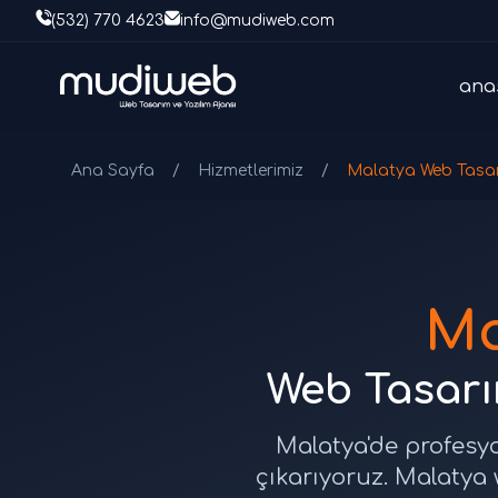
(532) 770 4623
info@mudiweb.com
ana
Ana Sayfa
/
Hizmetlerimiz
/
Malatya Web Tasa
Ma
Web Tasarım
Malatya'de profesyo
çıkarıyoruz. Malatya 