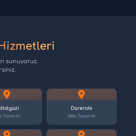
Hizmetleri
eri sunuyoruz.
siniz.
ttalgazi
Darende
b Tasarım
Web Tasarım