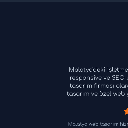
Malatya'deki işletm
responsive ve SEO u
tasarım firması ola
tasarım ve özel web y
Malatya web tasarım hiz