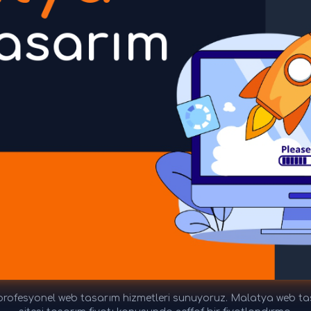
ofesyonel web tasarım hizmetleri sunuyoruz. Malatya web tasar