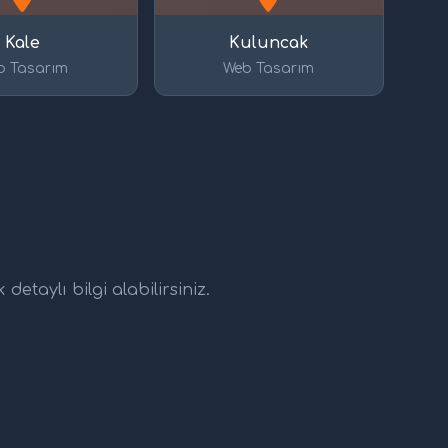
Kale
Kuluncak
b Tasarım
Web Tasarım
etaylı bilgi alabilirsiniz.