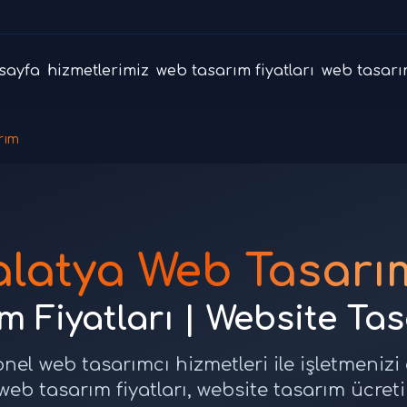
sayfa
hizmetlerimiz
web tasarım fiyatları
web tasarı
rım
latya Web Tasarı
 Fiyatları | Website Ta
nel web tasarımcı hizmetleri ile işletmenizi
web tasarım fiyatları, website tasarım ücreti