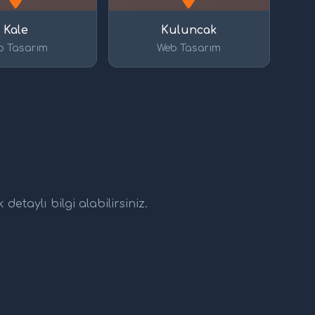
Kale
Kuluncak
b Tasarım
Web Tasarım
etaylı bilgi alabilirsiniz.