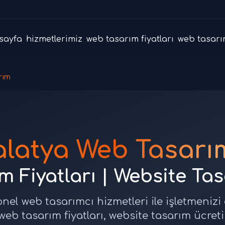
sayfa
hizmetlerimiz
web tasarım fiyatları
web tasarı
rım
latya Web Tasarı
 Fiyatları | Website Ta
nel web tasarımcı hizmetleri ile işletmenizi
web tasarım fiyatları, website tasarım ücreti