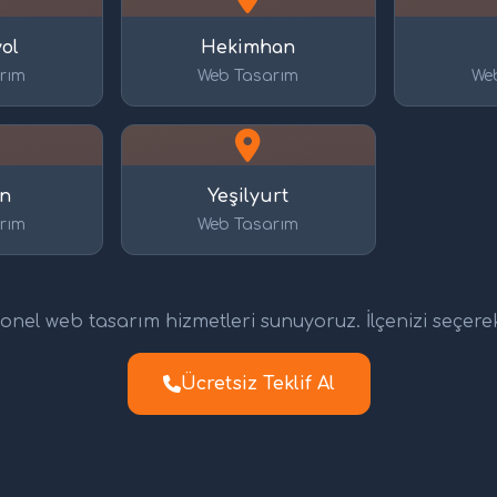
ol
Hekimhan
rım
Web Tasarım
We
an
Yeşilyurt
rım
Web Tasarım
nel web tasarım hizmetleri sunuyoruz. İlçenizi seçerek d
Ücretsiz Teklif Al