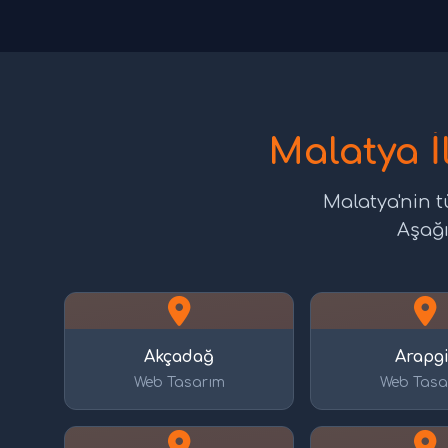
Malatya İ
Malatya'nin t
Aşağı
Akçadağ
Arapgi
Web Tasarım
Web Tasa