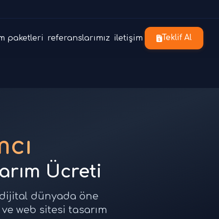
m paketleri
referanslarımız
iletişim
Teklif Al
mcı
sarım Ücreti
 dijital dünyada öne
 ve web sitesi tasarım