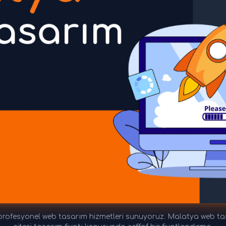
ofesyonel web tasarım hizmetleri sunuyoruz. Malatya web tasar