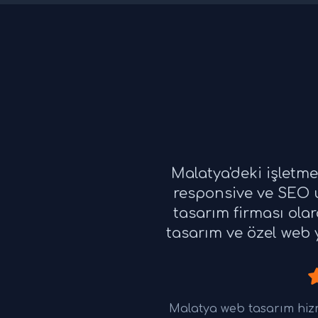
Malatya'deki işletm
responsive ve SEO u
tasarım firması ola
tasarım ve özel web y
Malatya web tasarım hiz