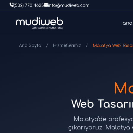
(532) 770 4623
info@mudiweb.com
ana
Ana Sayfa
/
Hizmetlerimiz
/
Malatya Web Tasa
Ma
Web Tasarım
Malatya'de profesyo
çıkarıyoruz. Malatya 