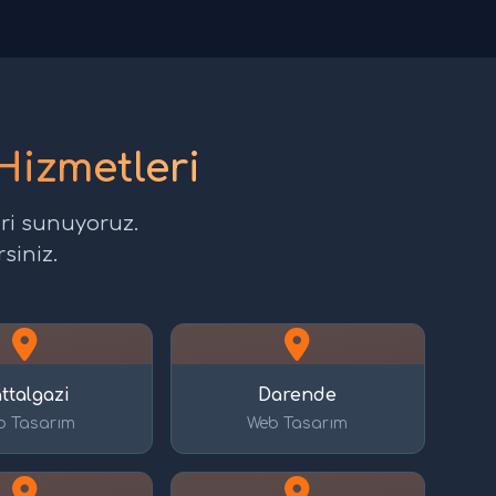
Hizmetleri
eri sunuyoruz.
siniz.
ttalgazi
Darende
b Tasarım
Web Tasarım