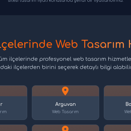
sitesi tasarım fiyatı konusunda şeffaf bir fiyatlandırma.
lçelerinde Web Tasarım 
üm ilçelerinde profesyonel web tasarım hizmetl
daki ilçelerden birini seçerek detaylı bilgi alabilir
r
Arguvan
Ba
rım
Web Tasarım
We