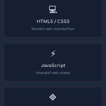
💻
HTML5 / CSS3
Modern web standartları
⚡
JavaScript
İnteraktif web siteleri
🔷