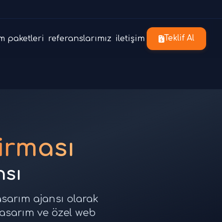
m paketleri
referanslarımız
iletişim
Teklif Al
irması
nsı
asarım ajansı olarak
tasarım ve özel web