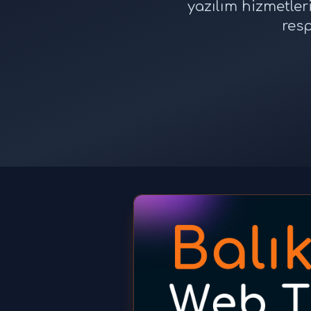
yazılım hizmetler
resp