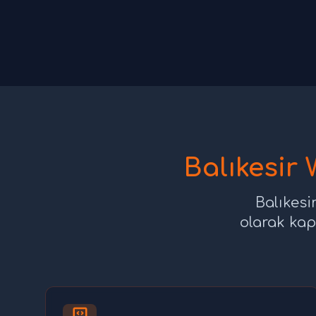
Balıkesir
Balıkesi
olarak kap