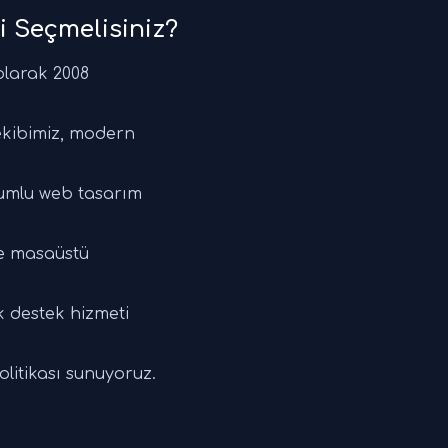
i Seçmelisiniz?
olarak 2008
ekibimiz, modern
yumlu web tasarım
ve masaüstü
k destek hizmeti
olitikası sunuyoruz.