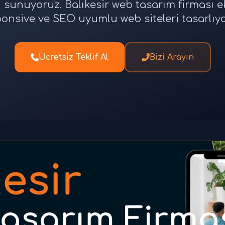
i sunuyoruz. Balıkesir web tasarım firması 
onsive ve SEO uyumlu web siteleri tasarlıy
Ücretsiz Teklif Al
Bizi Arayın