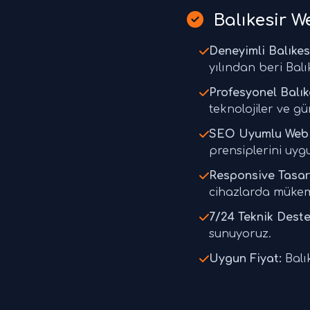
Balıkesir W
Deneyimli Balıkes
yılından beri Balı
Profesyonel Balık
teknolojiler ve gü
SEO Uyumlu Web 
prensiplerini uyg
Responsive Tasar
cihazlarda müke
7/24 Teknik Deste
sunuyoruz.
Uygun Fiyat:
Balık