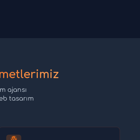
metlerimiz
ım ajansı
web tasarım