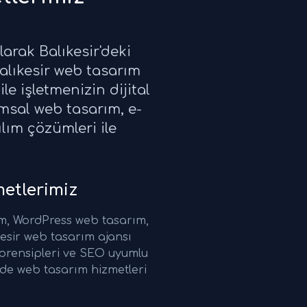
larak Balıkesir'deki
alıkesir web tasarım
le işletmenizin dijital
umsal web tasarım, e-
lım çözümleri ile
etlerimiz
ım, WordPress web tasarım,
esir web tasarım ajansı
 prensipleri ve SEO uyumlu
r'de web tasarım hizmetleri