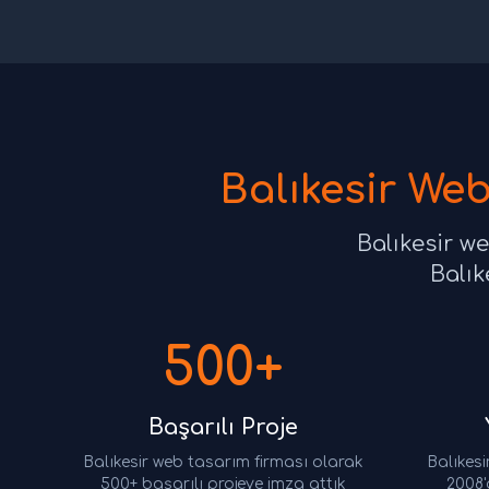
Balıkesir We
Balıkesir w
Balık
500+
Başarılı Proje
Balıkesir web tasarım firması olarak
Balıkesi
500+ başarılı projeye imza attık
2008'