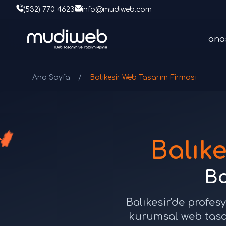
(532) 770 4623
info@mudiweb.com
ana
Ana Sayfa
/
Balıkesir Web Tasarım Firması
Balık
Ba
Balıkesir'de profes
kurumsal web tasar