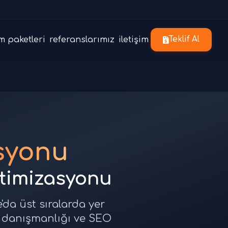
m paketleri
referanslarımız
iletişim
Teklif Al
syonu
timizasyonu
da üst sıralarda yer
 danışmanlığı ve SEO