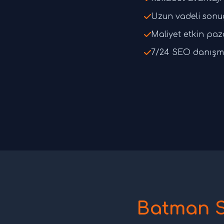
Uzun vadeli sonu
Maliyet etkin pa
7/24 SEO danışm
Batman S