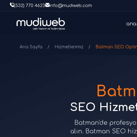
(532) 770 4623
info@mudiweb.com
ana
Ana Sayfa
/
Hizmetlerimiz
/
Batman SEO Opti
Batm
SEO Hizmet
Batman'de profesyon
alın. Batman SEO hi