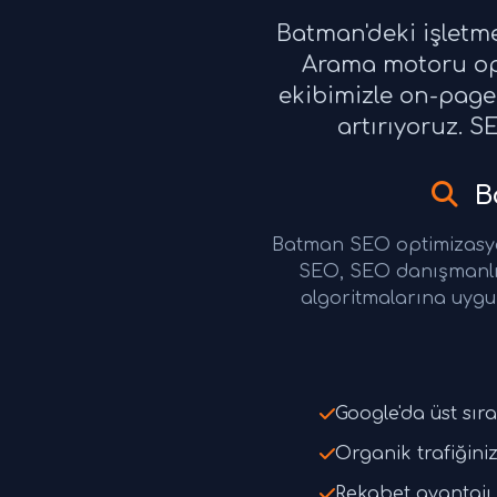
Batman'deki işletm
Arama motoru opt
ekibimizle on-page 
artırıyoruz. S
B
Batman SEO optimizasyo
SEO, SEO danışmanlı
algoritmalarına uygun
Google'da üst sıra
Organik trafiğiniz
Rekabet avantajı