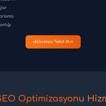
çlar
zarlama
anlığı
Ücretsiz Teklif Alın
EO Optimizasyonu Hizm