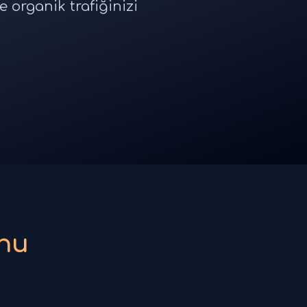
 organik trafiğinizi
nu