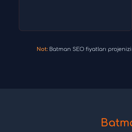
Not:
Batman SEO fiyatları projenizin 
Batma