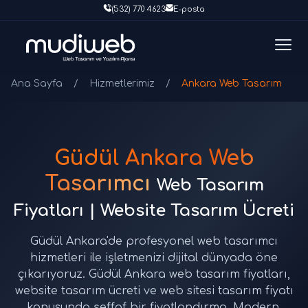
(532) 770 4623
E-posta
Ana Sayfa
/
Hizmetlerimiz
/
Ankara Web Tasarım
Güdül Ankara Web
Tasarımcı
Web Tasarım
Fiyatları | Website Tasarım Ücreti
Güdül Ankara'de profesyonel web tasarımcı
hizmetleri ile işletmenizi dijital dünyada öne
çıkarıyoruz. Güdül Ankara web tasarım fiyatları,
website tasarım ücreti ve web sitesi tasarım fiyatı
konusunda şeffaf bir fiyatlandırma. Modern,